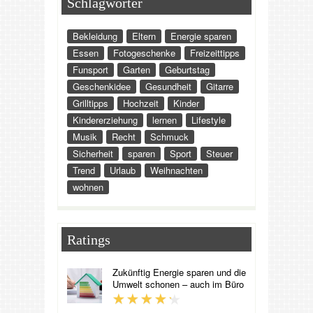
Schlagwörter
Bekleidung
Eltern
Energie sparen
Essen
Fotogeschenke
Freizeittipps
Funsport
Garten
Geburtstag
Geschenkidee
Gesundheit
Gitarre
Grilltipps
Hochzeit
Kinder
Kindererziehung
lernen
Lifestyle
Musik
Recht
Schmuck
Sicherheit
sparen
Sport
Steuer
Trend
Urlaub
Weihnachten
wohnen
Ratings
Zukünftig Energie sparen und die
Umwelt schonen – auch im Büro