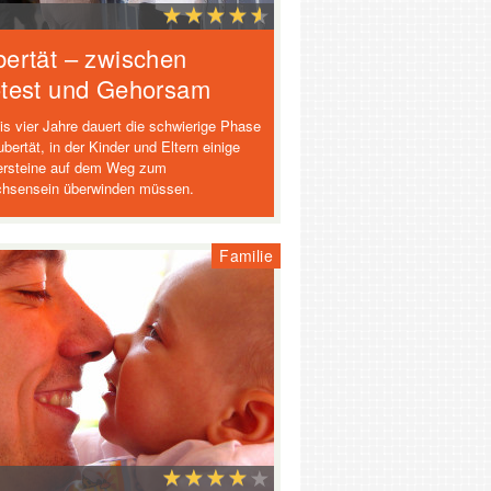
ertät – zwischen
test und Gehorsam
bis vier Jahre dauert die schwierige Phase
bertät, in der Kinder und Eltern einige
ersteine auf dem Weg zum
hsensein überwinden müssen.
Familie