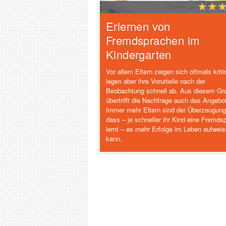
Erlernen von
Fremdsprachen im
Kindergarten
Vor allem Eltern zeigen sich oftmals kriti
legen aber ihre Vorurteile nach der
Beobachtung schnell ab. Aus diesem Gr
übertrifft die Nachfrage auch das Angebo
Immer mehr Eltern sind der Überzeugung
dass – je schneller ihr Kind eine Fremds
lernt – es mehr Erfolge im Leben aufwei
kann.