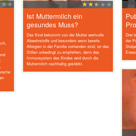
Ist Muttermilch ein
Pub
gesundes Muss?
Pro
Das Kind bekommt von der Mutter wertvolle
Drei 
Abwehrstoffe und besonders wenn bereits
der Pu
sch,
Allergien in der Familie vorhanden sind, ist das
Stolp
Stillen unbedingt zu empfehlen, denn das
Erwac
und
Immunsystem des Kindes wird durch die
t.
Muttermilch nachhaltig gestärkt.
,
prache
sen