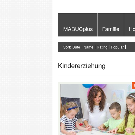
MABUCplus
Familie
Ho
Sort:
Date
Name
Rating
Popular
Kindererziehung