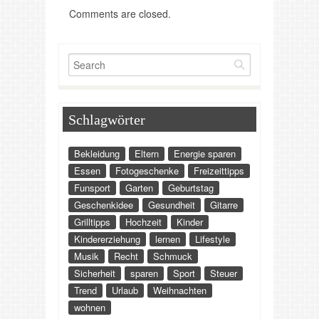
Comments are closed.
Schlagwörter
Bekleidung
Eltern
Energie sparen
Essen
Fotogeschenke
Freizeittipps
Funsport
Garten
Geburtstag
Geschenkidee
Gesundheit
Gitarre
Grilltipps
Hochzeit
Kinder
Kindererziehung
lernen
Lifestyle
Musik
Recht
Schmuck
Sicherheit
sparen
Sport
Steuer
Trend
Urlaub
Weihnachten
wohnen