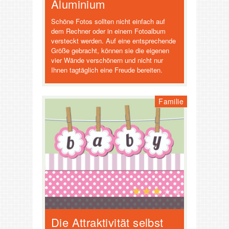
Aluminium
Schöne Fotos sollten nicht einfach auf
dem Rechner oder in einem Fotoalbum
versteckt werden. Auf eine entsprechende
Größe gebracht, können sie die eigenen
vier Wände verschönern und nicht nur
Ihnen tagtäglich eine Freude bereiten.
Familie
Die Attraktivität selbst