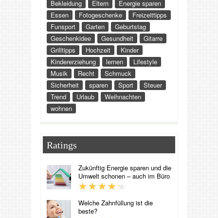
Bekleidung
Eltern
Energie sparen
Essen
Fotogeschenke
Freizeittipps
Funsport
Garten
Geburtstag
Geschenkidee
Gesundheit
Gitarre
Grilltipps
Hochzeit
Kinder
Kindererziehung
lernen
Lifestyle
Musik
Recht
Schmuck
Sicherheit
sparen
Sport
Steuer
Trend
Urlaub
Weihnachten
wohnen
Ratings
Zukünftig Energie sparen und die
Umwelt schonen – auch im Büro
Welche Zahnfüllung ist die
beste?